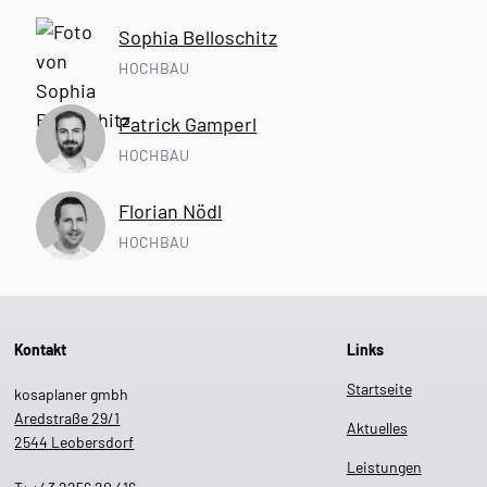
Sophia Belloschitz
HOCHBAU
Patrick Gamperl
HOCHBAU
Florian Nödl
HOCHBAU
Kontakt
Links
Startseite
kosaplaner gmbh
Aredstraße 29/1
Aktuelles
2544 Leobersdorf
Leistungen