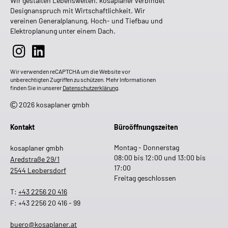
Wir gestalten Lebenswelten. kosaplaner verbindet
Designanspruch mit Wirtschaftlichkeit. Wir
vereinen Generalplanung, Hoch- und Tiefbau und
Elektroplanung unter einem Dach.
Wir verwenden reCAPTCHA um die Website vor
unberechtigten Zugriffen zu schützen. Mehr Informationen
finden Sie in unserer
Datenschutzerklärung
.
2026 kosaplaner gmbh
Kontakt
Büroöffnungszeiten
Montag - Donnerstag
kosaplaner gmbh
08:00 bis 12:00 und 13:00 bis
Aredstraße 29/1
17:00
2544 Leobersdorf
Freitag geschlossen
T:
+43 2256 20 416
F: +43 2256 20 416 - 99
buero@kosaplaner.at