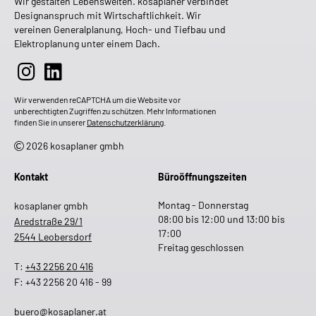
Wir gestalten Lebenswelten. kosaplaner verbindet
Designanspruch mit Wirtschaftlichkeit. Wir
vereinen Generalplanung, Hoch- und Tiefbau und
Elektroplanung unter einem Dach.
Wir verwenden reCAPTCHA um die Website vor
unberechtigten Zugriffen zu schützen. Mehr Informationen
finden Sie in unserer
Datenschutzerklärung
.
2026 kosaplaner gmbh
Kontakt
Büroöffnungszeiten
Montag - Donnerstag
kosaplaner gmbh
08:00 bis 12:00 und 13:00 bis
Aredstraße 29/1
17:00
2544 Leobersdorf
Freitag geschlossen
T:
+43 2256 20 416
F: +43 2256 20 416 - 99
buero@kosaplaner.at