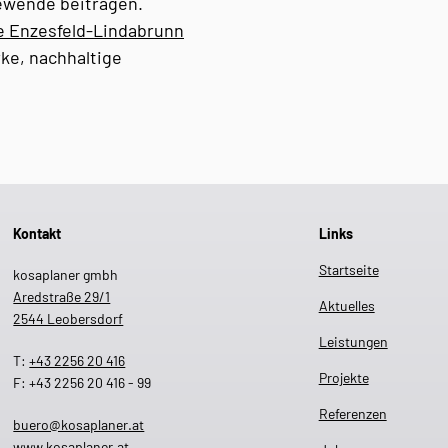
ewende beitragen.
 Enzesfeld-Lindabrunn
rke, nachhaltige
Kontakt
Links
Startseite
kosaplaner gmbh
Aredstraße 29/1
Aktuelles
2544 Leobersdorf
Leistungen
T:
+43 2256 20 416
Projekte
F: +43 2256 20 416 - 99
Referenzen
buero@kosaplaner.at
www.kosaplaner.at