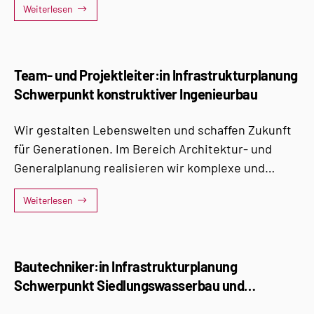
Weiterlesen
Dafür suchen wir Teamplayer, die mitdenken,
mitmachen und mitgestalten wie ...
Team- und Projektleiter:in Infrastrukturplanung
Schwerpunkt konstruktiver Ingenieurbau
Wir gestalten Lebenswelten und schaffen Zukunft
für Generationen. Im Bereich Architektur- und
Generalplanung realisieren wir komplexe und
ökologisch nachhaltige Bauprojekte.
Weiterlesen
Bautechniker:in Infrastrukturplanung
Schwerpunkt Siedlungswasserbau und
Ingenieurbau